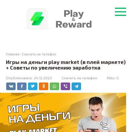
Перейти
к
контенту
Главная
›
Скачать на телефон
Игры на деньги play market (в плей маркете)
+ Советы по увеличению заработка
Опубликовано:
24.12.2023
Скачать на телефон
Niko-S