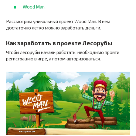
Wood Man
.
Рассмотрим уникальный проект Wood Man. В нем
достаточно легко можно заработать деньги.
Как заработать в проекте Лесорубы
Чтобы лесорубы начали работать, необходимо пройти
регистрацию в игре, а потом авторизоваться.