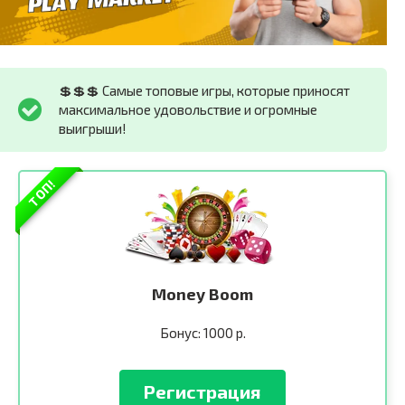
💲💲💲 Самые топовые игры, которые приносят
максимальное удовольствие и огромные
выигрыши!
ТОП!
Money Boom
Бонус: 1000 р.
Регистрация