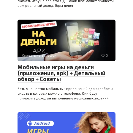
скачать игру на app store[1]. Такой шаг может принести
вам реальный доход. Горы денег
Скачать на телефон
0
Мобильные игры на деньги
(приложения, apk) + Детальный
обзор + Советы
Есть множество мобильных приложений для заработка,
сидеть в которых можно с телефона. Они будут
приносить доход за выполнение несложных заданий.