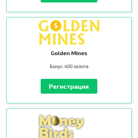
Golden Mines
Бонус: 400 золота
Регистрация