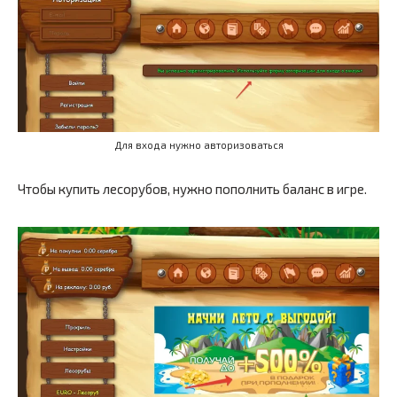
Для входа нужно авторизоваться
Чтобы купить лесорубов, нужно пополнить баланс в игре.