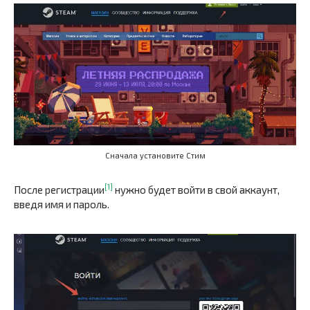
Сначала установите Стим
[1]
После регистрации
нужно будет войти в свой аккаунт,
введя имя и пароль.