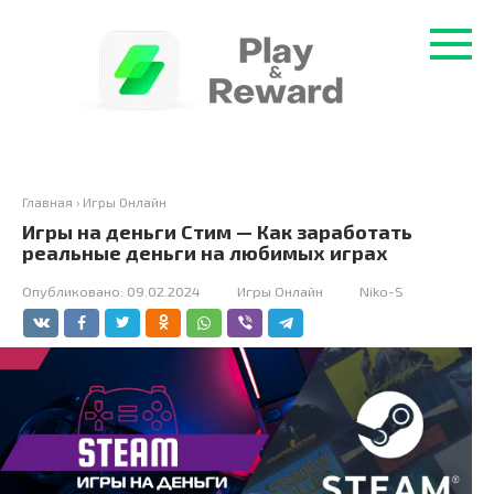
Перейти
к
контенту
Главная
›
Игры Онлайн
Игры на деньги Стим — Как заработать
реальные деньги на любимых играх
Опубликовано:
09.02.2024
Игры Онлайн
Niko-S