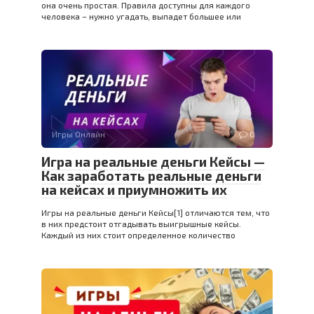
она очень простая. Правила доступны для каждого
человека – нужно угадать, выпадет большее или
Игры Онлайн
0
Игра на реальные деньги Кейсы —
Как заработать реальные деньги
на кейсах и приумножить их
Игры на реальные деньги Кейсы[1] отличаются тем, что
в них предстоит отгадывать выигрышные кейсы.
Каждый из них стоит определенное количество