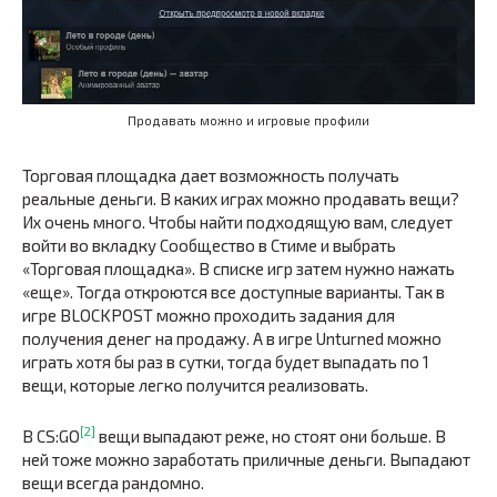
Продавать можно и игровые профили
Торговая площадка дает возможность получать
реальные деньги. В каких играх можно продавать вещи?
Их очень много. Чтобы найти подходящую вам, следует
войти во вкладку Сообщество в Стиме и выбрать
«Торговая площадка». В списке игр затем нужно нажать
«еще». Тогда откроются все доступные варианты. Так в
игре BLOCKPOST можно проходить задания для
получения денег на продажу. А в игре Unturned можно
играть хотя бы раз в сутки, тогда будет выпадать по 1
вещи, которые легко получится реализовать.
[2]
В CS:GO
вещи выпадают реже, но стоят они больше. В
ней тоже можно заработать приличные деньги. Выпадают
вещи всегда рандомно.