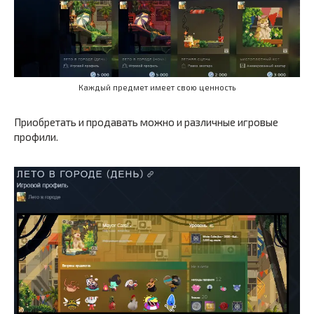
Каждый предмет имеет свою ценность
Приобретать и продавать можно и различные игровые
профили.