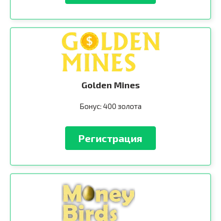
Golden Mines
Бонус: 400 золота
Регистрация