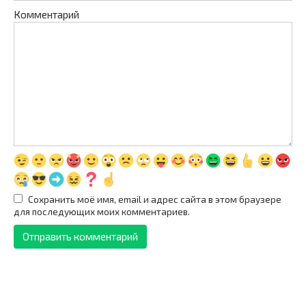
Комментарий
Сохранить моё имя, email и адрес сайта в этом браузере
для последующих моих комментариев.