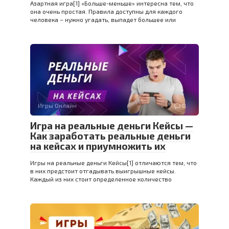
Азартная игра[1] «Больше-меньше» интересна тем, что
она очень простая. Правила доступны для каждого
человека – нужно угадать, выпадет большее или
Игры Онлайн
0
Игра на реальные деньги Кейсы —
Как заработать реальные деньги
на кейсах и приумножить их
Игры на реальные деньги Кейсы[1] отличаются тем, что
в них предстоит отгадывать выигрышные кейсы.
Каждый из них стоит определенное количество