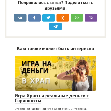
Понравилась статья? Поделиться с
друзьями:
Вам также может быть интересно
Игры Онлайн
0
Игра Храп на реальные деньги +
Скриншоты
Старинная карточная игра Храп очень интересна.