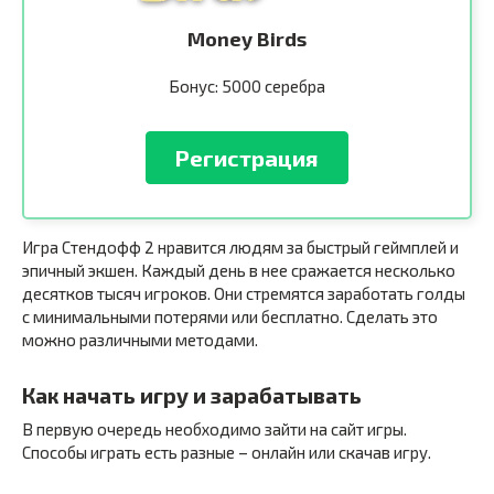
Money Birds
Бонус: 5000 серебра
Регистрация
Игра Стендофф 2 нравится людям за быстрый геймплей и
эпичный экшен. Каждый день в нее сражается несколько
десятков тысяч игроков. Они стремятся заработать голды
с минимальными потерями или бесплатно. Сделать это
можно различными методами.
Как начать игру и зарабатывать
В первую очередь необходимо зайти на сайт игры.
Способы играть есть разные – онлайн или скачав игру.