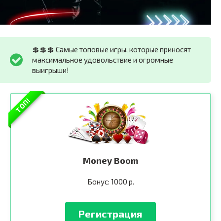
💲💲💲 Самые топовые игры, которые приносят
максимальное удовольствие и огромные
выигрыши!
ТОП!
Money Boom
Бонус: 1000 р.
Регистрация