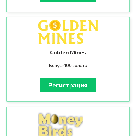
Golden Mines
Бонус: 400 золота
Регистрация