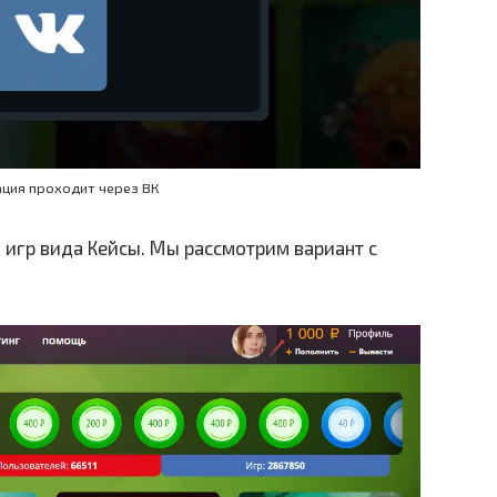
ция проходит через ВК
игр вида Кейсы. Мы рассмотрим вариант с