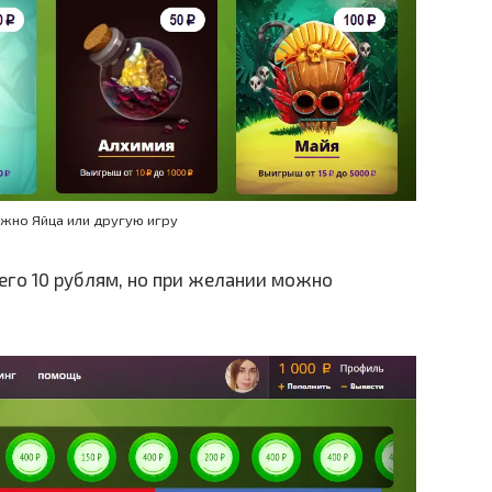
жно Яйца или другую игру
сего 10 рублям, но при желании можно