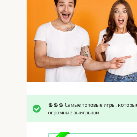
💲💲💲 Самые топовые игры, которы
огромные выигрыши!