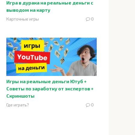
Игра в дурака на реальные деньги с
выводом на карту
Карточные игры
0
Игры на реальные деньги Ютуб +
Советы по заработку от экспертов +
Скриншоты
Где играть?
0