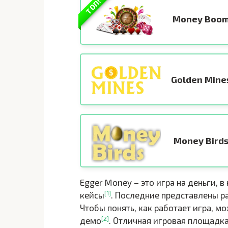
ТОП!
Money Boo
Golden Mine
Money Bird
Egger Money – это игра на деньги,
[1]
кейсы
. Последние представлены р
Чтобы понять, как работает игра, м
[2]
демо
. Отличная игровая площадк