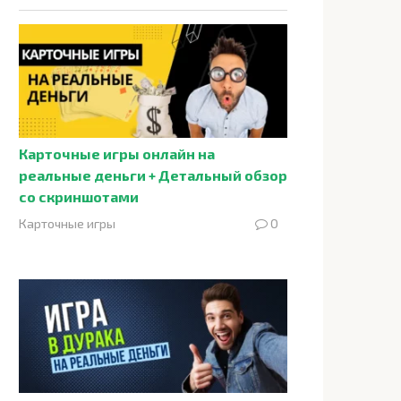
Карточные игры онлайн на
реальные деньги + Детальный обзор
со скриншотами
Карточные игры
0