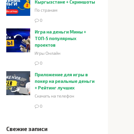
Кыргызстане + Скриншоты
По странам
0
Игра на деньги Мины +
ТОП-5 популярных
проектов
Игры Онлайн
0
Приложение для игры в
покер на реальные деньги
+ Рейтинг лучших
Скачать на телефон
0
Свежие записи