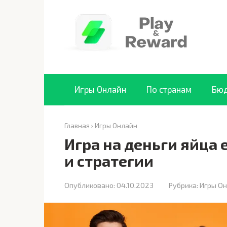
Перейти
к
контенту
Игры Онлайн
По странам
Бю
Главная
›
Игры Онлайн
Игра на деньги яйца 
и стратегии
Опубликовано:
04.10.2023
Рубрика:
Игры О