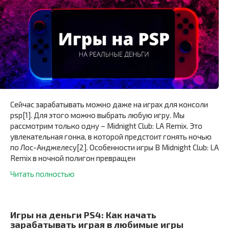
Сейчас зарабатывать можно даже на играх для консоли
psp[1]. Для этого можно выбрать любую игру. Мы
рассмотрим только одну – Midnight Club: LA Remix. Это
увлекательная гонка, в которой предстоит гонять ночью
по Лос-Анджелесу[2]. Особенности игры В Midnight Club: LA
Remix в ночной полигон превращен
Читать полностью
Игры на деньги PS4: Как начать
зарабатывать играя в любимые игры